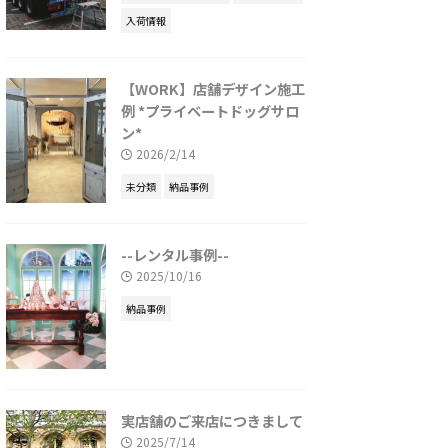
入荷情報
【WORK】店舗デザイン施工
例 *プライベートドッグサロ
ン*
2026/2/14
未分類
納品事例
--レンタル事例--
2025/10/16
納品事例
実店舗のご来店につきまして
2025/7/14