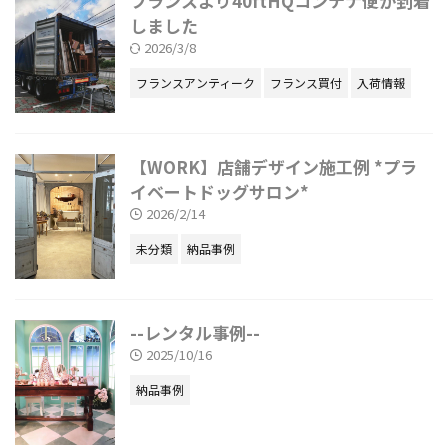
フランスより40ftHQコンテナ便が到着
しました
2026/3/8
フランスアンティーク
フランス買付
入荷情報
【WORK】店舗デザイン施工例 *プラ
イベートドッグサロン*
2026/2/14
未分類
納品事例
--レンタル事例--
2025/10/16
納品事例