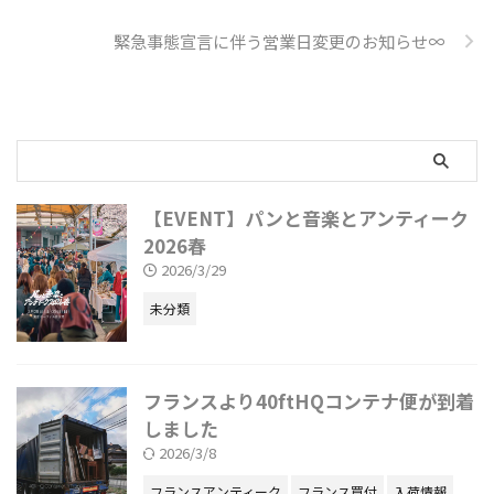
緊急事態宣言に伴う営業日変更のお知らせ∞
【EVENT】パンと音楽とアンティーク
2026春
2026/3/29
未分類
フランスより40ftHQコンテナ便が到着
しました
2026/3/8
フランスアンティーク
フランス買付
入荷情報