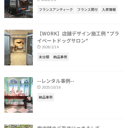
フランスアンティーク
フランス買付
入荷情報
【WORK】店舗デザイン施工例 *プラ
イベートドッグサロン*
2026/2/14
未分類
納品事例
--レンタル事例--
2025/10/16
納品事例